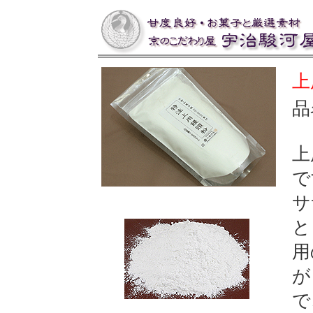
上
品
上
で
サ
と
用
が
で