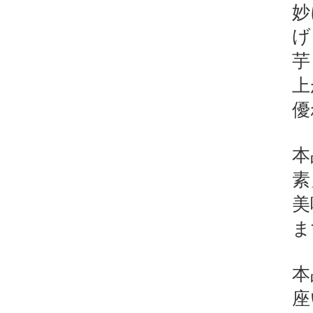
妙
げ
芋
上
優
本
素
美
ま
本
座