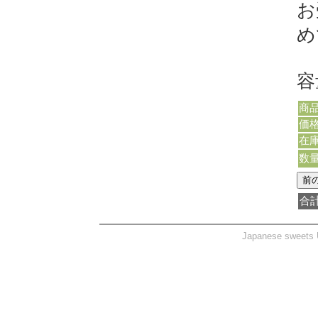
お
め
容
商
価
在
数
合
Japanese sweets U