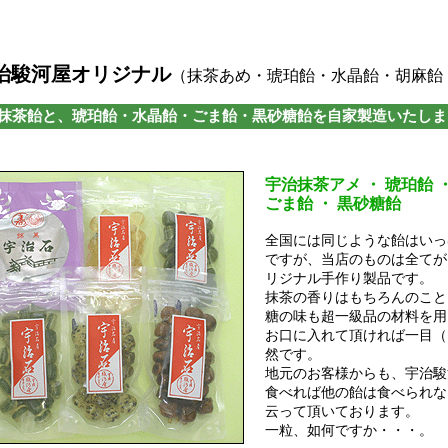
駿河屋オリジナル
（抹茶あめ・琥珀飴・水晶飴・胡麻飴
茶飴と、琥珀飴・水晶飴・ごま飴・黒砂糖飴を自家製造いたしま
茶所宇治の、抹茶と焙じ茶味の
宇治抹茶アメ
・ 琥珀飴 
ごま飴 ・ 黒砂糖飴
全国には同じような飴はいっ
ですが、当店のものは全てが
リジナル手作り製品です。
抹茶の香りはもちろんのこと
糖の味も超一級品の材料を用
お口に入れて頂ければ一目（
然です。
地元のお客様からも、宇治駿
食べれば他の飴は食べられな
云って頂いております。
一粒、如何ですか・・・。