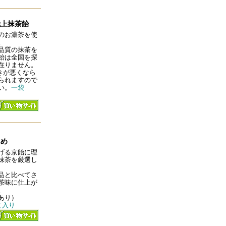
極上抹茶飴
のお濃茶を使
。
品質の抹茶を
飴は全国を探
在りません。
付きが悪くなら
られますので
い。
一袋
あめ
げる京飴に理
抹茶を厳選し
品と比べてさ
茶味に仕上が
。
あり）
ｇ入り