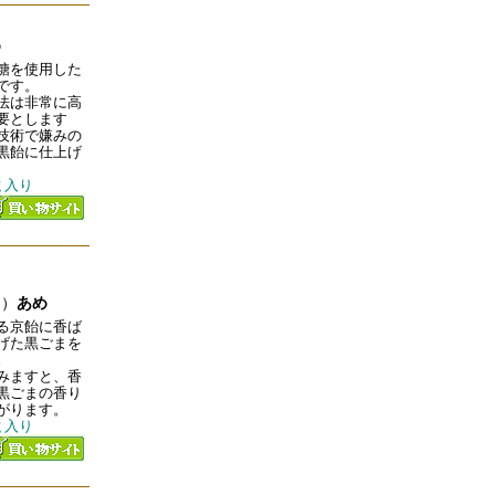
め
糖を使用した
です。
法は非常に高
要とします
技術で嫌みの
黒飴に仕上げ
ｇ入り
ま）
あめ
る京飴に香ば
げた黒ごまを
。
みますと、香
黒ごまの香り
がります。
ｇ入り