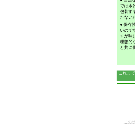
● 当
では水
包装す
たない
● 保
いので
すが味
理想的
と共に
これまで
この