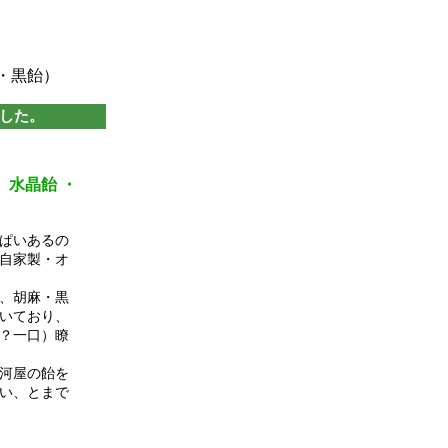
・黒飴）
した。
チョコレート
・ 水晶飴 ・
ぱいあるの
自家製・オ
、胡麻・黒
いており、
？一口）瞭
河屋の飴を
い、とまで