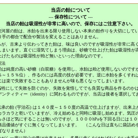
当店の飴について
---
保存性について
---
当店の飴は吸湿性が非常に高いので、保存にはご注意下さい。
治駿河屋の飴は、水飴を出来る限り使用しない本来の飴作りを大切にして
り手の都合で配合や製法を変えることはありません。
ころが、古来より伝わってきた飴は、味は良いのですが吸湿性が非常に高
しまいます。直ぐに湿気てしまう理由は、砂糖で仕上げた飴は吸湿性が
上げたものは吸湿性が殆ど無いといった理由なのです。
製法
飴は純度の高い砂糖（白双糖）を使用し、水飴は殆ど使用しないのです
％～１５％位）、作るのには高度の技が必要です。逆に水飴を多くすれ
には楽で失敗することもありませんが味も悪くなってしまいます。
を犠牲にして失敗を防ぐのか、失敗を覚悟してでも良質な商品を作るのか
ンティティー（identity）に関わるものですが、当店は後者を選択して
店伝承の飴 (宇治石) は１４０度～１５０度の高温で仕上げますが、出来上
カラカラと乾いていますが、冷え始めると同時に吸湿し始めます。気圧
らさほど気にすることは無いのですが、１０００hPaを下回る日には１
商品価値がすぐに無くなってしまいます。 （こんな日は直ちに袋詰め
ばなりません）