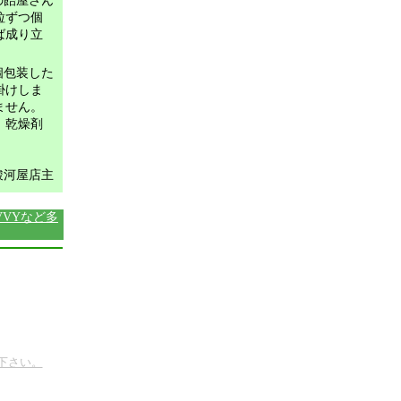
の飴屋さん
粒ずつ個
ば成り立
個包装した
掛けしま
ません。
、乾燥剤
駿河屋店主
VVYなど多
下さい。