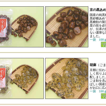
京の黒あ
国産の純黒
黒砂糖あめ
黒糖飴の製
度の技を必
が、伝承の
ない濃厚な
ました。
一袋 100
胡麻
（ご
京都に伝わ
しく煎り上
配しました
ごま飴を含
ばしい国産
がお口に広
一袋 100