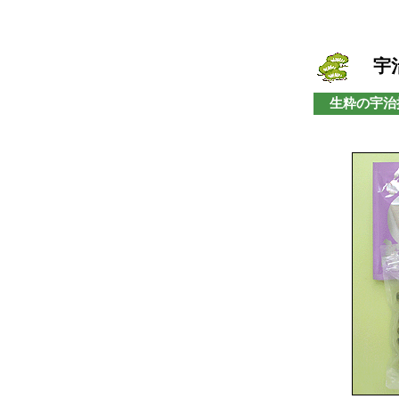
宇治
生粋の宇治抹