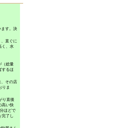
います。決
く、直ぐに
高く、水
が（総量
ばするほ
は、その店
おりま
がり直後
の高い快
０分ほどで
を完了し