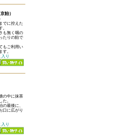
（京飴）
）
までに控えた
す。
さも無く咽の
ったりの飴で
てもご利用い
ます。
ｇ入り
糖の中に抹茶
した。
飴の最後に、
お口に広がり
ｇ入り