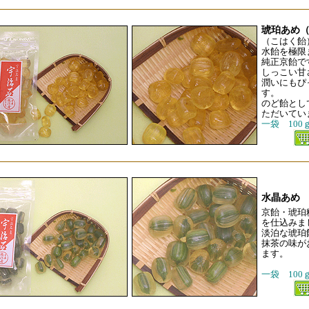
琥珀あめ
（こはく飴
水飴を極限
純正京飴で
しっこい甘
潤いにもぴ
す。
のど飴とし
ただいてい
一袋 100
水晶あめ
京飴・琥珀
を仕込みま
淡泊な琥珀
抹茶の味が
ます。
一袋 100