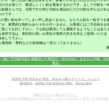
然ながら一度に沢山の量は出来ません。多量に作らなければならない大手
飴の力を借りて、吸湿しにくい飴を製造するわけです。ましてや飴を一
る飴屋さんでは、当然ですが殆ど水飴を煮詰めただけの飴を作らなけれ
わけです・・・・
存性の悪い飴を作ってしまい申し訳ありません。もちろん飴を一粒ずつを
すが、家業的な制約もありそれも叶いません。お客様にはご不自由をお
に免じてお許し下さい。でも飴は吸湿しても腐敗するようなことはあり
な保存方法は、密封性の高いお茶缶や海苔の空き缶等をご使用いただき
保存して下さい。
（
着色料・香料などの添加物は一切入っておりません）
（株）宇治駿河屋を掲載頂いた雑誌社・HANAKO、あまから手帖、SA
数社
抹茶飴 京飴 抹茶あめ 茶飴 茶あめ の購入サイトはこちらから
通信販売 抹茶飴 京飴 抹茶あめ 茶飴 茶あめ 販売
検索サイトから来られた方へ、
サイトはフレーム構造になっています。「フレームを正しく表示」させてご覧