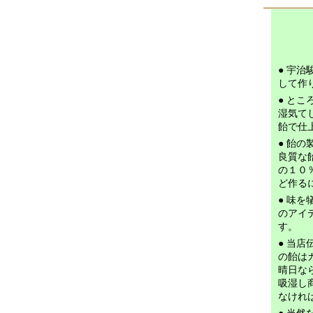
● 宇
して作
● と
湿気て
飴で仕
● 飴の
良質な
の１０
ど作る
● 味
のアイデ
す。
● 当
の飴は
晴日な
吸湿し
なけれ