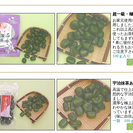
超一級・
お家元使用
用しました
これ以上高
使ったお茶
してもまず
* 希に寝
れる方もお
ご注意下さ
100ｇ入り
宇治抹茶
高温で仕上
想的な宇治
ました。
濃厚な極上
わやかな抹
っています
（味に自信
一袋 100