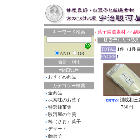
キーワード検索
菓子厳選素材 >> 
TOTAL
1
件（
1
件
AND
OR
PAGES
1
合計：0円
≡MENU≡
おすすめ商品
カテゴリー検索
全商品
讃岐和三
抹茶味のお菓子
730円
特選銘菓集
駿河屋の羊羹
棹（さお）菓子
デザート
飴菓子