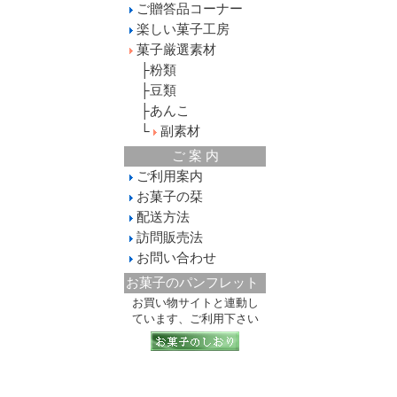
ご贈答品コーナー
楽しい菓子工房
菓子厳選素材
├
粉類
├
豆類
├
あんこ
└
副素材
ご 案 内
ご利用案内
お菓子の栞
配送方法
訪問販売法
お問い合わせ
お菓子のパンフレット
お買い物サイトと連動し
ています、ご利用下さい